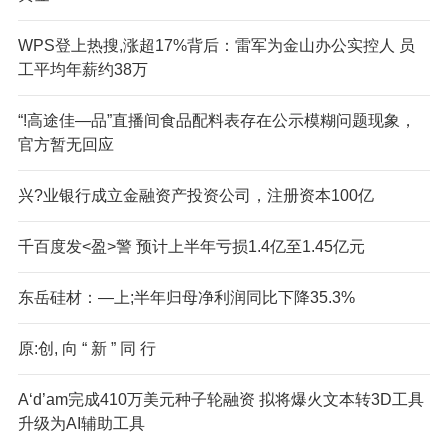
WPS登上热搜,涨超17%背后：雷军为金山办公实控人 员
工平均年薪约38万
“!高途佳—品”直播间食品配料表存在公示模糊问题现象，
官方暂无回应
兴?业银行成立金融资产投资公司，注册资本100亿
千百度发<盈>警 预计上半年亏损1.4亿至1.45亿元
东岳硅材：—上;半年归母净利润同比下降35.3%
原:创, 向 “ 新 ” 同 行
A‘d’am完成410万美元种子轮融资 拟将爆火文本转3D工具
升级为AI辅助工具