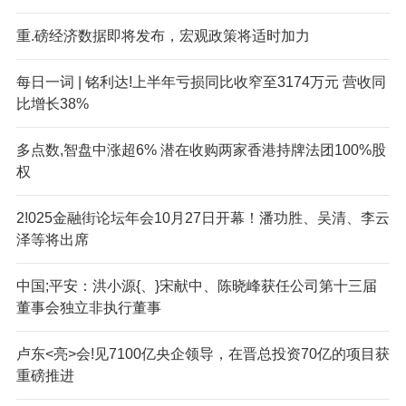
重.磅经济数据即将发布，宏观政策将适时加力
每日一词 | 铭利达!上半年亏损同比收窄至3174万元 营收同
比增长38%
多点数,智盘中涨超6% 潜在收购两家香港持牌法团100%股
权
2!025金融街论坛年会10月27日开幕！潘功胜、吴清、李云
泽等将出席
中国;平安：洪小源{、}宋献中、陈晓峰获任公司第十三届
董事会独立非执行董事
卢东<亮>会!见7100亿央企领导，在晋总投资70亿的项目获
重磅推进