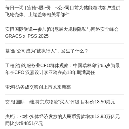
每日一词 | 宏德<股>份：<公>司目前为储能领域客户提供
飞轮壳体、上端盖等相关零部件
安恒国际受邀—参加{印}尼最大规模隐私与网络安全峰会
GRACS x IPSS 2025
基‘金’公司成为“被执行人”，发生了什么？
工程{咨}询服务业CFO群体观察：中国瑞林邱宁65岁为最
年长CFO 汉嘉设计李亚玲在岗18年期满离任
雷;科防务成交额创上市以来新高
交:银国际：维;持京东物流“买入”评级 目标价18.50港元
央!行：<对>实体经济发放的人民币贷款增加12.93万亿元
同比少增4851亿元