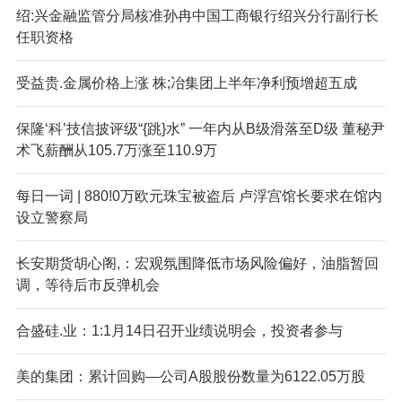
绍:兴金融监管分局核准孙冉中国工商银行绍兴分行副行长
任职资格
受益贵.金属价格上涨 株;冶集团上半年净利预增超五成
保隆‘科’技信披评级“{跳}水” 一年内从B级滑落至D级 董秘尹
术飞薪酬从105.7万涨至110.9万
每日一词 | 880!0万欧元珠宝被盗后 卢浮宫馆长要求在馆内
设立警察局
长安期货胡心阁,：宏观氛围降低市场风险偏好，油脂暂回
调，等待后市反弹机会
合盛硅.业：1:1月14日召开业绩说明会，投资者参与
美的集团：累计回购—公司A股股份数量为6122.05万股