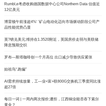
Rumbl,e考虑收购德国数据中心公司Northern Data 估值近
12亿美元
博雷顿午前涨超4%‘ ’矿山电动化迈向市场驱动阶段公司产
品性能优势凸显
英?镑兑美元;维持在1.3520附近，英国房价走弱与美联储
降息预期交织
罗布—斯塔咖啡创一个月高位 出口减少导致供应紧张
始祖鸟“.跑偏”
AI需求持续放量，工—业<富>联800G交换机三季度同比涨
超27倍
每日一词 | 一周内两次报价;遭拒，江西铜业能否吞下索尔
黄金？