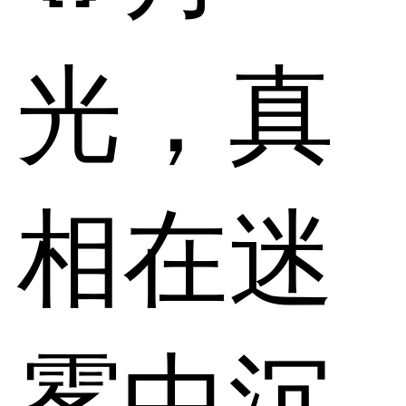
光，真
相在迷
雾中沉