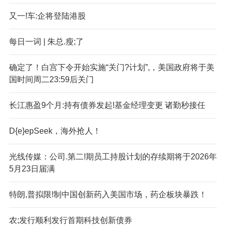
又一!车:企将登陆港股
每日一词 | 朱总.瘦;了
确定了！白宫下令开始实施“关门?计划”,，美国政府将于美
国时间周二23:59后关门
长江惠盈9个月:持有债券发起!基金经理变更 诸勤秒接任
D{e}epSeek，海外抢人！
光线传媒：公司.第二!期员工持股计划的存续期将于2026年
5月23日届满
特朗,普拟限!制中国创新药入美国市场，药企板块暴跌！
农;发行顺利发行首期科技创新债券